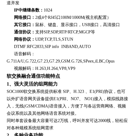
道并发
IP中继继条数：
1024
网络接口：
2或4个RJ45口100M/1000M(视主机配置）
其它接口：
鼠标、键盘、显示接口，USB接口，高清接口
通信协议：
支持SIP,SDP,RTP/RTCP,MGCP等
网络协议：
UDP,TCP,TLS,STUN
DTMF:RFC2833,SIP info INBAND,AUTO
语音解码：
G.711A/U,G.722,G7.23,G7.29,GSM.G.726,SPeex,iLBC,Opus
视频解码：H.263,H.264,VP8,VP9
软交换融合通信功能特点
1、强大灵活的组网能力
SOC1000软交换系统提供标准 SIP、H.323 、E1(PRI)协议，也可
以外扩语音网关设备提供E1(PRI、NO7、 NO1)接入，模拟线路接
入，无线(GSM/CDMA)语音接入，方便了与各运营商网络、视频
会议系统以及其他网络语音系统对接。
同时单套设备最大容量可达2万线，呼叫并发可达2000线，轻松应
对各种规模系统组网需求
2、多种业务功能